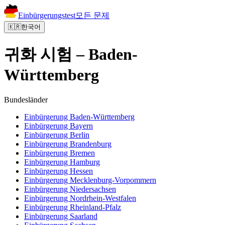
Einbürgerungstest
모든 문제
🇰🇷
한국어
귀화 시험 – Baden-
Württemberg
Bundesländer
Einbürgerung
Baden-Württemberg
Einbürgerung
Bayern
Einbürgerung
Berlin
Einbürgerung
Brandenburg
Einbürgerung
Bremen
Einbürgerung
Hamburg
Einbürgerung
Hessen
Einbürgerung
Mecklenburg-Vorpommern
Einbürgerung
Niedersachsen
Einbürgerung
Nordrhein-Westfalen
Einbürgerung
Rheinland-Pfalz
Einbürgerung
Saarland