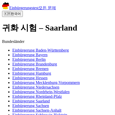
Einbürgerungstest
모든 문제
🇰🇷
한국어
귀화 시험 – Saarland
Bundesländer
Einbürgerung
Baden-Württemberg
Einbürgerung
Bayern
Einbürgerung
Berlin
Einbürgerung
Brandenburg
Einbürgerung
Bremen
Einbürgerung
Hamburg
Einbürgerung
Hessen
Einbürgerung
Mecklenburg-Vorpommern
Einbürgerung
Niedersachsen
Einbürgerung
Nordrhein-Westfalen
Einbürgerung
Rheinland-Pfalz
Einbürgerung
Saarland
Einbürgerung
Sachsen
Einbürgerung
Sachsen-Anhalt
Einbürgerung
Schleswig-Holstein