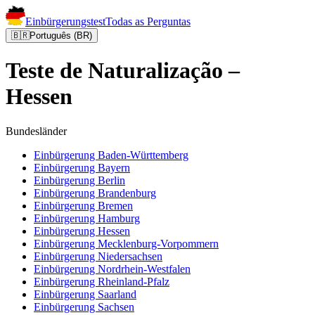
Einbürgerungstest
Todas as Perguntas
🇧🇷
Português (BR)
Teste de Naturalização –
Hessen
Bundesländer
Einbürgerung
Baden-Württemberg
Einbürgerung
Bayern
Einbürgerung
Berlin
Einbürgerung
Brandenburg
Einbürgerung
Bremen
Einbürgerung
Hamburg
Einbürgerung
Hessen
Einbürgerung
Mecklenburg-Vorpommern
Einbürgerung
Niedersachsen
Einbürgerung
Nordrhein-Westfalen
Einbürgerung
Rheinland-Pfalz
Einbürgerung
Saarland
Einbürgerung
Sachsen