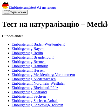
Einbürgerungstest
Усі питання
🇺🇦
Українська
Тест на натуралізацію – Mec
Bundesländer
Einbürgerung
Baden-Württemberg
Einbürgerung
Bayern
Einbürgerung
Berlin
Einbürgerung
Brandenburg
Einbürgerung
Bremen
Einbürgerung
Hamburg
Einbürgerung
Hessen
Einbürgerung
Mecklenburg-Vorpommern
Einbürgerung
Niedersachsen
Einbürgerung
Nordrhein-Westfalen
Einbürgerung
Rheinland-Pfalz
Einbürgerung
Saarland
Einbürgerung
Sachsen
Einbürgerung
Sachsen-Anhalt
Einbürgerung
Schleswig-Holstein