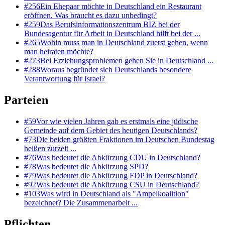
#
256
Ein Ehepaar möchte in Deutschland ein Restaurant
eröffnen. Was braucht es dazu unbedingt?
#
259
Das Berufsinformationszentrum BIZ bei der
Bundesagentur für Arbeit in Deutschland hilft bei der ...
#
265
Wohin muss man in Deutschland zuerst gehen, wenn
man heiraten möchte?
#
273
Bei Erziehungsproblemen gehen Sie in Deutschland ...
#
288
Woraus begründet sich Deutschlands besondere
Verantwortung für Israel?
Parteien
#
59
Vor wie vielen Jahren gab es erstmals eine jüdische
Gemeinde auf dem Gebiet des heutigen Deutschlands?
#
73
Die beiden größten Fraktionen im Deutschen Bundestag
heißen zurzeit ...
#
76
Was bedeutet die Abkürzung CDU in Deutschland?
#
78
Was bedeutet die Abkürzung SPD?
#
79
Was bedeutet die Abkürzung FDP in Deutschland?
#
92
Was bedeutet die Abkürzung CSU in Deutschland?
#
103
Was wird in Deutschland als "Ampelkoalition"
bezeichnet? Die Zusammenarbeit ...
Pflichten