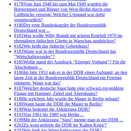
#
178
Vom Juni 1948 bis zum Mai 1949 wurden die
Bürgerinnen und Bürger von West-Berlin durch eine
Luftbrücke versorgt. Welcher Umstand war dafür
verantwortlich?
#
180
Der erste Bundeskanzler der Bundesrepublik
Deutschland war ...
#
181
Was wollte Willy Brandt mit seinem Kniefall 1970 im
ehemaligen jüdischen Ghetto in Warschau ausdrücken?
#
182
Wie heißt das jüdische Gebetshaus?
#
183
Wann war in der Bundesrepublik Deutschland das
"Wirtschaftswunder"?
#
185
Wofür stand der Ausdruck "Eiserner Vorhang"? Für die
Abschottung ...
#
186
Im Jahr 1953 gab es in der DDR einen Aufstand, an den
lange Zeit in der Bundesrepublik Deutschland ein Feiertag
erinnerte. Wann war das?
#
187
Welcher deutsche Staat hatte eine schwarz-rot-goldene
Flagge mit Hammer, Zirkel und Ährenkranz?
#
188
In welchem Jahr wurde die Mauer in Berlin gebaut?
#
189
Wann baute die DDR die Mauer in Berlin?
#
190
Was bedeutet die Abkürzung DDR?
#
193
Von 1961 bis 1989 war Berlin ...
#
199
Mit der Abkürzung "Stasi" meinte man in der DDR ...
#
202
Zu wem gehörte die DDR im 'Kalten Krieg'?
#
203
Wie hieß das Wirtschaftssystem der DDR?