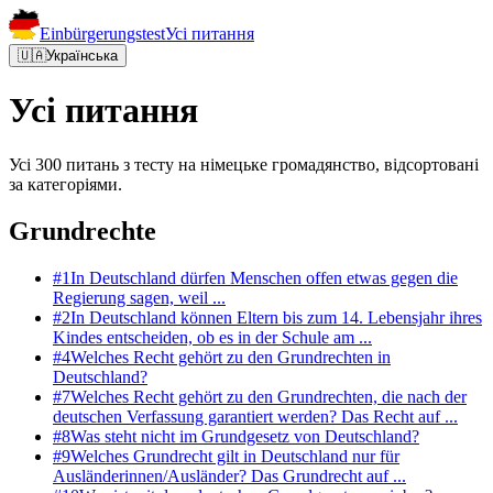
Einbürgerungstest
Усі питання
🇺🇦
Українська
Усі питання
Усі 300 питань з тесту на німецьке громадянство, відсортовані
за категоріями.
Grundrechte
#
1
In Deutschland dürfen Menschen offen etwas gegen die
Regierung sagen, weil ...
#
2
In Deutschland können Eltern bis zum 14. Lebensjahr ihres
Kindes entscheiden, ob es in der Schule am ...
#
4
Welches Recht gehört zu den Grundrechten in
Deutschland?
#
7
Welches Recht gehört zu den Grundrechten, die nach der
deutschen Verfassung garantiert werden? Das Recht auf ...
#
8
Was steht nicht im Grundgesetz von Deutschland?
#
9
Welches Grundrecht gilt in Deutschland nur für
Ausländerinnen/Ausländer? Das Grundrecht auf ...