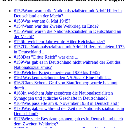
#
152
Wann waren die Nationalsozialisten mit Adolf Hitler in
Deutschland an der Macht?
#
153
Was war am 8. Mai 1945?
#
154
Wann war der Zweite Weltkrieg zu Ende?
#
155
Wann waren die Nationalsozialisten in Deutschland an
der Macht?
#
156
In welchem Jahr wurde Hitler Reichskanzler?
#
157
Die Nationalsozialisten mit Adolf Hitler errichteten 1933
in Deutschland ...
#
158
Das "Dritte Reich" war eine ...
#
159
Was gab es in Deutschland nicht während der Zeit des
Nationalsozialismus?
#
160
Welcher Krieg dauerte von 1939 bis 1945?
#
161
Was kennzeichnete den NS-Staat? Eine Politik ...
#
162
Claus Schenk Graf von Stauffenberg wurde bekannt
durch ...
#
163
In welchem Jahr zerstörten die Nationalsozialisten
Synagogen und jüdische Geschäfte in Deutschland?
#
164
Was passierte am 9. November 1938 in Deutschland?
#
170
Was gab es während der Zeit des Nationalsozialismus in
Deutschland?
#
175
Wie viele Besatzungszonen gab es in Deutschland nach
dem Zweiten Weltkrieg?