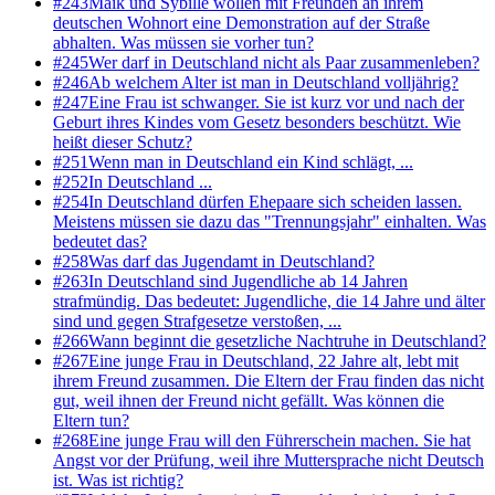
#
243
Maik und Sybille wollen mit Freunden an ihrem
deutschen Wohnort eine Demonstration auf der Straße
abhalten. Was müssen sie vorher tun?
#
245
Wer darf in Deutschland nicht als Paar zusammenleben?
#
246
Ab welchem Alter ist man in Deutschland volljährig?
#
247
Eine Frau ist schwanger. Sie ist kurz vor und nach der
Geburt ihres Kindes vom Gesetz besonders beschützt. Wie
heißt dieser Schutz?
#
251
Wenn man in Deutschland ein Kind schlägt, ...
#
252
In Deutschland ...
#
254
In Deutschland dürfen Ehepaare sich scheiden lassen.
Meistens müssen sie dazu das "Trennungsjahr" einhalten. Was
bedeutet das?
#
258
Was darf das Jugendamt in Deutschland?
#
263
In Deutschland sind Jugendliche ab 14 Jahren
strafmündig. Das bedeutet: Jugendliche, die 14 Jahre und älter
sind und gegen Strafgesetze verstoßen, ...
#
266
Wann beginnt die gesetzliche Nachtruhe in Deutschland?
#
267
Eine junge Frau in Deutschland, 22 Jahre alt, lebt mit
ihrem Freund zusammen. Die Eltern der Frau finden das nicht
gut, weil ihnen der Freund nicht gefällt. Was können die
Eltern tun?
#
268
Eine junge Frau will den Führerschein machen. Sie hat
Angst vor der Prüfung, weil ihre Muttersprache nicht Deutsch
ist. Was ist richtig?