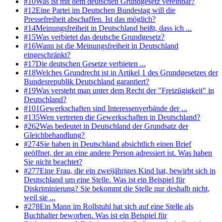
#
10
Was ist mit dem deutschen Grundgesetz vereinbar?
#
12
Eine Partei im Deutschen Bundestag will die
Pressefreiheit abschaffen. Ist das möglich?
#
14
Meinungsfreiheit in Deutschland heißt, dass ich ...
#
15
Was verbietet das deutsche Grundgesetz?
#
16
Wann ist die Meinungsfreiheit in Deutschland
eingeschränkt?
#
17
Die deutschen Gesetze verbieten ...
#
18
Welches Grundrecht ist in Artikel 1 des Grundgesetzes der
Bundesrepublik Deutschland garantiert?
#
19
Was versteht man unter dem Recht der "Freizügigkeit" in
Deutschland?
#
101
Gewerkschaften sind Interessenverbände der ...
#
135
Wen vertreten die Gewerkschaften in Deutschland?
#
262
Was bedeutet in Deutschland der Grundsatz der
Gleichbehandlung?
#
274
Sie haben in Deutschland absichtlich einen Brief
geöffnet, der an eine andere Person adressiert ist. Was haben
Sie nicht beachtet?
#
277
Eine Frau, die ein zweijähriges Kind hat, bewirbt sich in
Deutschland um eine Stelle. Was ist ein Beispiel für
Diskriminierung? Sie bekommt die Stelle nur deshalb nicht,
weil sie ...
#
278
Ein Mann im Rollstuhl hat sich auf eine Stelle als
Buchhalter beworben. Was ist ein Beispiel für