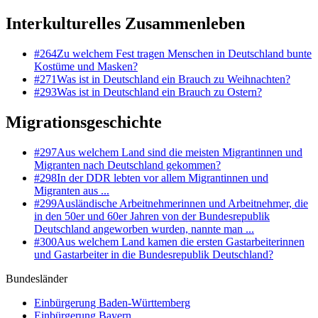
Interkulturelles Zusammenleben
#
264
Zu welchem Fest tragen Menschen in Deutschland bunte
Kostüme und Masken?
#
271
Was ist in Deutschland ein Brauch zu Weihnachten?
#
293
Was ist in Deutschland ein Brauch zu Ostern?
Migrationsgeschichte
#
297
Aus welchem Land sind die meisten Migrantinnen und
Migranten nach Deutschland gekommen?
#
298
In der DDR lebten vor allem Migrantinnen und
Migranten aus ...
#
299
Ausländische Arbeitnehmerinnen und Arbeitnehmer, die
in den 50er und 60er Jahren von der Bundesrepublik
Deutschland angeworben wurden, nannte man ...
#
300
Aus welchem Land kamen die ersten Gastarbeiterinnen
und Gastarbeiter in die Bundesrepublik Deutschland?
Bundesländer
Einbürgerung
Baden-Württemberg
Einbürgerung
Bayern