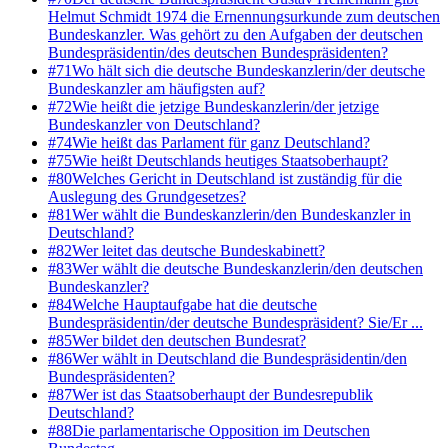
Helmut Schmidt 1974 die Ernennungsurkunde zum deutschen
Bundeskanzler. Was gehört zu den Aufgaben der deutschen
Bundespräsidentin/des deutschen Bundespräsidenten?
#
71
Wo hält sich die deutsche Bundeskanzlerin/der deutsche
Bundeskanzler am häufigsten auf?
#
72
Wie heißt die jetzige Bundeskanzlerin/der jetzige
Bundeskanzler von Deutschland?
#
74
Wie heißt das Parlament für ganz Deutschland?
#
75
Wie heißt Deutschlands heutiges Staatsoberhaupt?
#
80
Welches Gericht in Deutschland ist zuständig für die
Auslegung des Grundgesetzes?
#
81
Wer wählt die Bundeskanzlerin/den Bundeskanzler in
Deutschland?
#
82
Wer leitet das deutsche Bundeskabinett?
#
83
Wer wählt die deutsche Bundeskanzlerin/den deutschen
Bundeskanzler?
#
84
Welche Hauptaufgabe hat die deutsche
Bundespräsidentin/der deutsche Bundespräsident? Sie/Er ...
#
85
Wer bildet den deutschen Bundesrat?
#
86
Wer wählt in Deutschland die Bundespräsidentin/den
Bundespräsidenten?
#
87
Wer ist das Staatsoberhaupt der Bundesrepublik
Deutschland?
#
88
Die parlamentarische Opposition im Deutschen