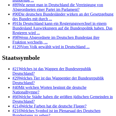
Bundestag ...
#
89
Wie nennt man in Deutschland die Vereinigung von
Abgeordneten einer Partei im Parlament?
#
90
Die deutschen Bundesländer wirken an der Gesetzgebung
des Bundes mit durch ...
#
91
In Deutschland kann ein Regierungswechsel in einem
Bundesland Auswirkungen auf die Bundespolitik haben. Das
Regieren wird ...
#
98
Wenn Abgeordnete im Deutschen Bundestag ihre
Fraktion wechseln, ...
#
129
Vom Volk gewählt wird in Deutschland ...
Staatssymbole
#
21
Welches ist das Wappen der Bundesrepublik
Deutschland?
#
29
Welches Tier ist das Wappentier der Bundesrepublik
Deutschland?
#
40
Mit welchen Worten beginnt die deutsche
Nationalhymne?
#
66
Welche Städte haben die größten jüdischen Gemeinden in
Deutschland?
#
214
Welche Farben hat die deutsche Flagge?
#
216
Welches Symbol ist im Plenarsaal des Deutschen
Bundestages zu sehen?