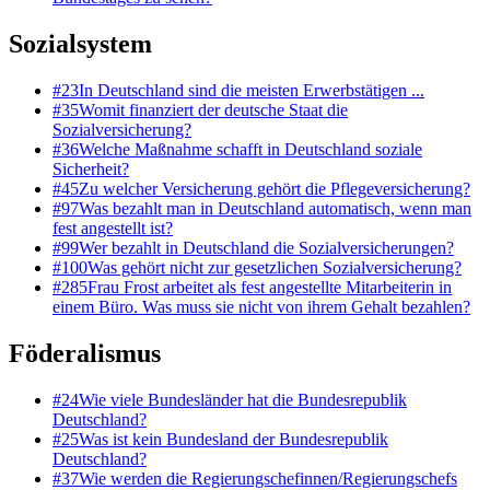
Sozialsystem
#
23
In Deutschland sind die meisten Erwerbstätigen ...
#
35
Womit finanziert der deutsche Staat die
Sozialversicherung?
#
36
Welche Maßnahme schafft in Deutschland soziale
Sicherheit?
#
45
Zu welcher Versicherung gehört die Pflegeversicherung?
#
97
Was bezahlt man in Deutschland automatisch, wenn man
fest angestellt ist?
#
99
Wer bezahlt in Deutschland die Sozialversicherungen?
#
100
Was gehört nicht zur gesetzlichen Sozialversicherung?
#
285
Frau Frost arbeitet als fest angestellte Mitarbeiterin in
einem Büro. Was muss sie nicht von ihrem Gehalt bezahlen?
Föderalismus
#
24
Wie viele Bundesländer hat die Bundesrepublik
Deutschland?
#
25
Was ist kein Bundesland der Bundesrepublik
Deutschland?
#
37
Wie werden die Regierungschefinnen/Regierungschefs