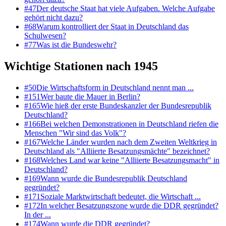
#
47
Der deutsche Staat hat viele Aufgaben. Welche Aufgabe
gehört nicht dazu?
#
68
Warum kontrolliert der Staat in Deutschland das
Schulwesen?
#
77
Was ist die Bundeswehr?
Wichtige Stationen nach 1945
#
50
Die Wirtschaftsform in Deutschland nennt man ...
#
151
Wer baute die Mauer in Berlin?
#
165
Wie hieß der erste Bundeskanzler der Bundesrepublik
Deutschland?
#
166
Bei welchen Demonstrationen in Deutschland riefen die
Menschen "Wir sind das Volk"?
#
167
Welche Länder wurden nach dem Zweiten Weltkrieg in
Deutschland als "Alliierte Besatzungsmächte" bezeichnet?
#
168
Welches Land war keine "Alliierte Besatzungsmacht" in
Deutschland?
#
169
Wann wurde die Bundesrepublik Deutschland
gegründet?
#
171
Soziale Marktwirtschaft bedeutet, die Wirtschaft ...
#
172
In welcher Besatzungszone wurde die DDR gegründet?
In der ...
#
174
Wann wurde die DDR gegründet?