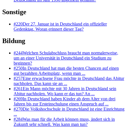
Sonstige
#
220
Der 27. Januar ist in Deutschland ein offizieller
Gedenktag. Woran erinnert dieser Tag?
Bildung
#
244
Welchen Schulabschluss braucht man normalerweise,
um an einer Universität in Deutschland ein Studium zu
beginnen?
#
250
In Deutschland hat man die besten Chancen auf einen
gut bezahlten Arbeitsplatz, wenn man ...
#
257
Eine erwachsene Frau möchte in Deutschland das Abitur
nachholen. Das kann sie an ...
#
261
Ein Mann möchte mit 30 Jahren in Deutschland sein
Abitur nachholen. Wo kann er das tun? An ...
#
269
In Deutschland haben Kinder ab dem Alter von drei
Jahren bis zur Ersteinschulung einen Anspruch auf ...
#
270
Die Volkshochschule in Deutschland ist eine Einrichtung
...
#
284
Was man für die Arbeit können muss, ändert sich in
Zukunft sehr schnell. Was kann man tun?