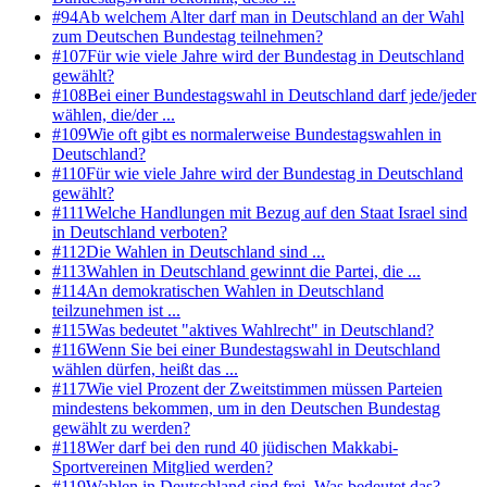
#
94
Ab welchem Alter darf man in Deutschland an der Wahl
zum Deutschen Bundestag teilnehmen?
#
107
Für wie viele Jahre wird der Bundestag in Deutschland
gewählt?
#
108
Bei einer Bundestagswahl in Deutschland darf jede/jeder
wählen, die/der ...
#
109
Wie oft gibt es normalerweise Bundestagswahlen in
Deutschland?
#
110
Für wie viele Jahre wird der Bundestag in Deutschland
gewählt?
#
111
Welche Handlungen mit Bezug auf den Staat Israel sind
in Deutschland verboten?
#
112
Die Wahlen in Deutschland sind ...
#
113
Wahlen in Deutschland gewinnt die Partei, die ...
#
114
An demokratischen Wahlen in Deutschland
teilzunehmen ist ...
#
115
Was bedeutet "aktives Wahlrecht" in Deutschland?
#
116
Wenn Sie bei einer Bundestagswahl in Deutschland
wählen dürfen, heißt das ...
#
117
Wie viel Prozent der Zweitstimmen müssen Parteien
mindestens bekommen, um in den Deutschen Bundestag
gewählt zu werden?
#
118
Wer darf bei den rund 40 jüdischen Makkabi-
Sportvereinen Mitglied werden?
#
119
Wahlen in Deutschland sind frei. Was bedeutet das?