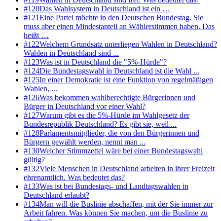
#
120
Das Wahlsystem in Deutschland ist ein …
#
121
Eine Partei möchte in den Deutschen Bundestag. Sie
muss aber einen Mindestanteil an Wählerstimmen haben. Das
heißt …
#
122
Welchem Grundsatz unterliegen Wahlen in Deutschland?
Wahlen in Deutschland sind ...
#
123
Was ist in Deutschland die "5%-Hürde"?
#
124
Die Bundestagswahl in Deutschland ist die Wahl ...
#
125
In einer Demokratie ist eine Funktion von regelmäßigen
Wahlen, ...
#
126
Was bekommen wahlberechtigte Bürgerinnen und
Bürger in Deutschland vor einer Wahl?
#
127
Warum gibt es die 5%-Hürde im Wahlgesetz der
Bundesrepublik Deutschland? Es gibt sie, weil ...
#
128
Parlamentsmitglieder, die von den Bürgerinnen und
Bürgern gewählt werden, nennt man ...
#
130
Welcher Stimmzettel wäre bei einer Bundestagswahl
gültig?
#
132
Viele Menschen in Deutschland arbeiten in ihrer Freizeit
ehrenamtlich. Was bedeutet das?
#
133
Was ist bei Bundestags- und Landtagswahlen in
Deutschland erlaubt?
#
134
Man will die Buslinie abschaffen, mit der Sie immer zur
Arbeit fahren. Was können Sie machen, um die Buslinie zu