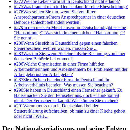
#
272
Welche Lebensform ist in Deutschland nicht erlaubt?
#
275
Was braucht man in Deutschland für eine Ehescheidung?
#
276
Was sollten Sie tun, wenn Sie von Ihrer
Ansprechpartnerin/Ihrem Ansprechpartner in einer deutschen
Behörde schlecht behandelt werden?
#
279
In den meisten Mietshäusern in Deutschland gibt es eine
"Hausordnung". Was steht in einer solchen "Hausordnung"?
Sie nennt ...
#
280
Wenn Sie sich in Deutschland gegen einen falschen
Steuerbescheid wehren wollen, müssen Sie ...
#
283
Was tun Sie, wenn Sie eine falsche Rechnung von einer
deutschen Behörde bekommen?
#
286
Welche Organisation in einer Firma hilft den
Arbeitnehmerinnen und Arbeitnehmern bei Problemen mit der
Arbeitgeberin/dem Arbeitgeber?
#
287
Sie möchten bei einer Firma in Deutschland ihr
Arbeitsverhältnis beenden. Was müssen Sie beachten?
#
290
Sie haben in Deutschland einen Fernseher gekauft. Zu
Hause packen Sie den Fernseher aus, doch er funktioniert
nicht. Der Fernseher ist kaputt. Was können Sie machen?
#
291
Warum muss man in Deutschland bei der
Steuererklärung aufschreiben, ob man zu einer Kirche gehört
oder nicht? Weil ...
Der Nationalsozialismus und seine Folgen