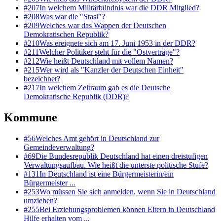
#
207
In welchem Militärbündnis war die DDR Mitglied?
#
208
Was war die "Stasi"?
#
209
Welches war das Wappen der Deutschen
Demokratischen Republik?
#
210
Was ereignete sich am 17. Juni 1953 in der DDR?
#
211
Welcher Politiker steht für die "Ostverträge"?
#
212
Wie heißt Deutschland mit vollem Namen?
#
215
Wer wird als "Kanzler der Deutschen Einheit"
bezeichnet?
#
217
In welchem Zeitraum gab es die Deutsche
Demokratische Republik (DDR)?
Kommune
#
56
Welches Amt gehört in Deutschland zur
Gemeindeverwaltung?
#
69
Die Bundesrepublik Deutschland hat einen dreistufigen
Verwaltungsaufbau. Wie heißt die unterste politische Stufe?
#
131
In Deutschland ist eine Bürgermeisterin/ein
Bürgermeister ...
#
253
Wo müssen Sie sich anmelden, wenn Sie in Deutschland
umziehen?
#
255
Bei Erziehungsproblemen können Eltern in Deutschland
Hilfe erhalten vom ...