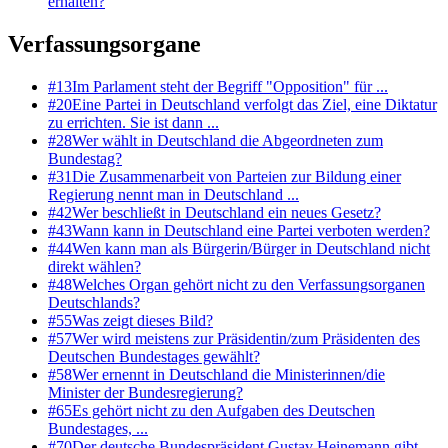
erhalten?
Verfassungsorgane
#
13
Im Parlament steht der Begriff "Opposition" für ...
#
20
Eine Partei in Deutschland verfolgt das Ziel, eine Diktatur
zu errichten. Sie ist dann ...
#
28
Wer wählt in Deutschland die Abgeordneten zum
Bundestag?
#
31
Die Zusammenarbeit von Parteien zur Bildung einer
Regierung nennt man in Deutschland ...
#
42
Wer beschließt in Deutschland ein neues Gesetz?
#
43
Wann kann in Deutschland eine Partei verboten werden?
#
44
Wen kann man als Bürgerin/Bürger in Deutschland nicht
direkt wählen?
#
48
Welches Organ gehört nicht zu den Verfassungsorganen
Deutschlands?
#
55
Was zeigt dieses Bild?
#
57
Wer wird meistens zur Präsidentin/zum Präsidenten des
Deutschen Bundestages gewählt?
#
58
Wer ernennt in Deutschland die Ministerinnen/die
Minister der Bundesregierung?
#
65
Es gehört nicht zu den Aufgaben des Deutschen
Bundestages, ...
#
70
Der deutsche Bundespräsident Gustav Heinemann gibt