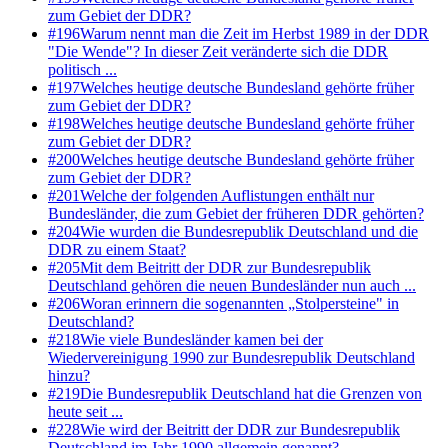
zum Gebiet der DDR?
#
196
Warum nennt man die Zeit im Herbst 1989 in der DDR
"Die Wende"? In dieser Zeit veränderte sich die DDR
politisch ...
#
197
Welches heutige deutsche Bundesland gehörte früher
zum Gebiet der DDR?
#
198
Welches heutige deutsche Bundesland gehörte früher
zum Gebiet der DDR?
#
200
Welches heutige deutsche Bundesland gehörte früher
zum Gebiet der DDR?
#
201
Welche der folgenden Auflistungen enthält nur
Bundesländer, die zum Gebiet der früheren DDR gehörten?
#
204
Wie wurden die Bundesrepublik Deutschland und die
DDR zu einem Staat?
#
205
Mit dem Beitritt der DDR zur Bundesrepublik
Deutschland gehören die neuen Bundesländer nun auch ...
#
206
Woran erinnern die sogenannten „Stolpersteine" in
Deutschland?
#
218
Wie viele Bundesländer kamen bei der
Wiedervereinigung 1990 zur Bundesrepublik Deutschland
hinzu?
#
219
Die Bundesrepublik Deutschland hat die Grenzen von
heute seit ...
#
228
Wie wird der Beitritt der DDR zur Bundesrepublik
Deutschland im Jahr 1990 allgemein genannt?