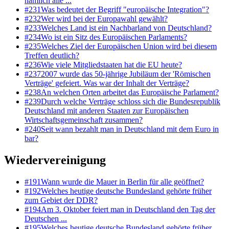
nämlich alle ...
#
231
Was bedeutet der Begriff "europäische Integration"?
#
232
Wer wird bei der Europawahl gewählt?
#
233
Welches Land ist ein Nachbarland von Deutschland?
#
234
Wo ist ein Sitz des Europäischen Parlaments?
#
235
Welches Ziel der Europäischen Union wird bei diesem
Treffen deutlich?
#
236
Wie viele Mitgliedstaaten hat die EU heute?
#
237
2007 wurde das 50-jährige Jubiläum der 'Römischen
Verträge' gefeiert. Was war der Inhalt der Verträge?
#
238
An welchen Orten arbeitet das Europäische Parlament?
#
239
Durch welche Verträge schloss sich die Bundesrepublik
Deutschland mit anderen Staaten zur Europäischen
Wirtschaftsgemeinschaft zusammen?
#
240
Seit wann bezahlt man in Deutschland mit dem Euro in
bar?
Wiedervereinigung
#
191
Wann wurde die Mauer in Berlin für alle geöffnet?
#
192
Welches heutige deutsche Bundesland gehörte früher
zum Gebiet der DDR?
#
194
Am 3. Oktober feiert man in Deutschland den Tag der
Deutschen ...
#
195
Welches heutige deutsche Bundesland gehörte früher