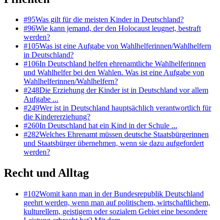
#
95
Was gilt für die meisten Kinder in Deutschland?
#
96
Wie kann jemand, der den Holocaust leugnet, bestraft
werden?
#
105
Was ist eine Aufgabe von Wahlhelferinnen/Wahlhelfern
in Deutschland?
#
106
In Deutschland helfen ehrenamtliche Wahlhelferinnen
und Wahlhelfer bei den Wahlen. Was ist eine Aufgabe von
Wahlhelferinnen/Wahlhelfern?
#
248
Die Erziehung der Kinder ist in Deutschland vor allem
Aufgabe ...
#
249
Wer ist in Deutschland hauptsächlich verantwortlich für
die Kindererziehung?
#
260
In Deutschland hat ein Kind in der Schule ...
#
282
Welches Ehrenamt müssen deutsche Staatsbürgerinnen
und Staatsbürger übernehmen, wenn sie dazu aufgefordert
werden?
Recht und Alltag
#
102
Womit kann man in der Bundesrepublik Deutschland
geehrt werden, wenn man auf politischem, wirtschaftlichem,
kulturellem, geistigem oder sozialem Gebiet eine besondere