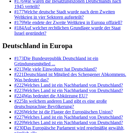
#
176
Wie waren die Besatzungszonen Deutschlands nach
1945 verteilt?
#
177
Welche deutsche Stadt wurde nach dem Zweiten
Weltkrieg in vier Sektoren aufgeteilt?
#
179
Wie endete der Zweite Weltkrieg in Europa offiziell?
#
184
Auf welcher rechtlichen Grundlage wurde der Staat
Israel gegründet?
Deutschland in Europa
#
173
Die Bundesrepublik Deutschland ist ein
Gründungsmitglied ...
#
213
Wie viele Einwohner hat Deutschland?
#
221
Deutschland ist Mitglied des Schengener Abkommens.
Was bedeutet das?
#
222
Welches Land ist ein Nachbarland von Deutschland?
#
223
Welches Land ist ein Nachbarland von Deutschland?
#
224
Was bedeutet die Abkürzung EU?
#
225
In welchem anderen Land gibt es eine große
deutschsprachige Bevölkerung?
#
226
Welche ist die Flagge der Europäischen Union?
#
227
Welches Land ist ein Nachbarland von Deutschland?
#
229
Welches Land ist ein Nachbarland von Deutschland?
#
230
Das Europäische Parlament wird regelmäßig gewählt,