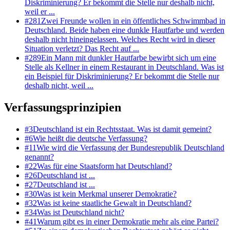
Diskriminierung? Er bekommt die Stelle nur deshalb nicht,
weil er ...
#
281
Zwei Freunde wollen in ein öffentliches Schwimmbad in
Deutschland. Beide haben eine dunkle Hautfarbe und werden
deshalb nicht hineingelassen. Welches Recht wird in dieser
Situation verletzt? Das Recht auf ...
#
289
Ein Mann mit dunkler Hautfarbe bewirbt sich um eine
Stelle als Kellner in einem Restaurant in Deutschland. Was ist
ein Beispiel für Diskriminierung? Er bekommt die Stelle nur
deshalb nicht, weil ...
Verfassungsprinzipien
#
3
Deutschland ist ein Rechtsstaat. Was ist damit gemeint?
#
6
Wie heißt die deutsche Verfassung?
#
11
Wie wird die Verfassung der Bundesrepublik Deutschland
genannt?
#
22
Was für eine Staatsform hat Deutschland?
#
26
Deutschland ist ...
#
27
Deutschland ist ...
#
30
Was ist kein Merkmal unserer Demokratie?
#
32
Was ist keine staatliche Gewalt in Deutschland?
#
34
Was ist Deutschland nicht?
#
41
Warum gibt es in einer Demokratie mehr als eine Partei?