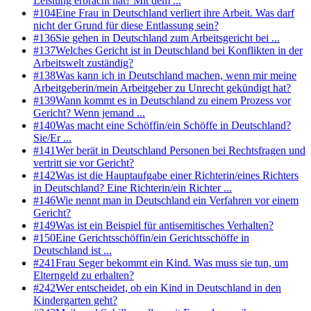
Leistung erbracht hat? Mit dem ...
#
104
Eine Frau in Deutschland verliert ihre Arbeit. Was darf
nicht der Grund für diese Entlassung sein?
#
136
Sie gehen in Deutschland zum Arbeitsgericht bei ...
#
137
Welches Gericht ist in Deutschland bei Konflikten in der
Arbeitswelt zuständig?
#
138
Was kann ich in Deutschland machen, wenn mir meine
Arbeitgeberin/mein Arbeitgeber zu Unrecht gekündigt hat?
#
139
Wann kommt es in Deutschland zu einem Prozess vor
Gericht? Wenn jemand ...
#
140
Was macht eine Schöffin/ein Schöffe in Deutschland?
Sie/Er ...
#
141
Wer berät in Deutschland Personen bei Rechtsfragen und
vertritt sie vor Gericht?
#
142
Was ist die Hauptaufgabe einer Richterin/eines Richters
in Deutschland? Eine Richterin/ein Richter ...
#
146
Wie nennt man in Deutschland ein Verfahren vor einem
Gericht?
#
149
Was ist ein Beispiel für antisemitisches Verhalten?
#
150
Eine Gerichtsschöffin/ein Gerichtsschöffe in
Deutschland ist ...
#
241
Frau Seger bekommt ein Kind. Was muss sie tun, um
Elterngeld zu erhalten?
#
242
Wer entscheidet, ob ein Kind in Deutschland in den
Kindergarten geht?