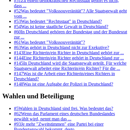
#
51
Zu einem demokratischen Rechtsstaat gehört es nicht,
dass ...
#
52
Was bedeutet "Volkssouveränität"? Alle Staatsgewalt geht
vom ...
#
53
Was bedeutet "Rechtsstaat" in Deutschland?
#
54
Was ist keine staatliche Gewalt in Deutschland?
#
60
In Deutschland gehören der Bundestag und der Bundesrat
zur ...
#
61
Was bedeutet "Volkssouveränität"?
#
63
Was gehört in Deutschland nicht zur Exekutive?
#
143
Eine Richterin/ein Richter in Deutschland gehört zur ...
#
144
Eine Richterin/ein Richter gehört in Deutschland zur ...
#
145
In Deutschland wird die Staatsgewalt geteilt. Für welche
Staatsgewalt arbeitet eine Richterin/ein Richter? Für die ...
#
147
Was ist die Arbeit einer Richterin/eines Richters in
Deutschland?
#
148
Was ist eine Aufgabe der Polizei in Deutschland?
Wahlen und Beteiligung
#
5
Wahlen in Deutschland sind frei. Was bedeutet das?
#
62
Wenn das Parlament eines deutschen Bundeslandes
gewählt wird, nennt man das ...
#
93
Je mehr "Zweitstimmen" eine Partei bei einer
Bundestagswahl bekommt, desto ...