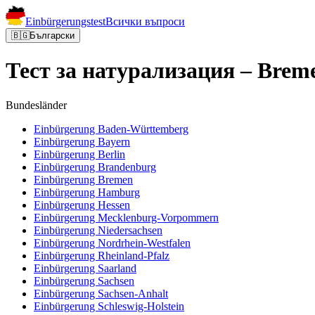
Einbürgerungstest
Всички въпроси
🇧🇬
Български
Тест за натурализация – Brem
Bundesländer
Einbürgerung
Baden-Württemberg
Einbürgerung
Bayern
Einbürgerung
Berlin
Einbürgerung
Brandenburg
Einbürgerung
Bremen
Einbürgerung
Hamburg
Einbürgerung
Hessen
Einbürgerung
Mecklenburg-Vorpommern
Einbürgerung
Niedersachsen
Einbürgerung
Nordrhein-Westfalen
Einbürgerung
Rheinland-Pfalz
Einbürgerung
Saarland
Einbürgerung
Sachsen
Einbürgerung
Sachsen-Anhalt
Einbürgerung
Schleswig-Holstein