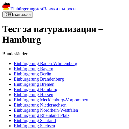
Einbürgerungstest
Всички въпроси
🇧🇬
Български
Тест за натурализация –
Hamburg
Bundesländer
Einbürgerung
Baden-Württemberg
Einbürgerung
Bayern
Einbürgerung
Berlin
Einbürgerung
Brandenburg
Einbürgerung
Bremen
Einbürgerung
Hamburg
Einbürgerung
Hessen
Einbürgerung
Mecklenburg-Vorpommern
Einbürgerung
Niedersachsen
Einbürgerung
Nordrhein-Westfalen
Einbürgerung
Rheinland-Pfalz
Einbürgerung
Saarland
Einbürgerung
Sachsen