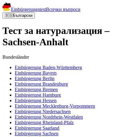
Einbürgerungstest
Всички въпроси
🇧🇬
Български
Тест за натурализация –
Sachsen-Anhalt
Bundesländer
Einbürgerung
Baden-Württemberg
Einbürgerung
Bayern
Einbürgerung
Berlin
Einbürgerung
Brandenburg
Einbürgerung
Bremen
Einbürgerung
Hamburg
Einbürgerung
Hessen
Einbürgerung
Mecklenburg-Vorpommern
Einbürgerung
Niedersachsen
Einbürgerung
Nordrhein-Westfalen
Einbürgerung
Rheinland-Pfalz
Einbürgerung
Saarland
Einbürgerung
Sachsen