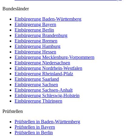
Bundesländer
Einbürgerung
Baden-Württemberg
Einbürgerung
Bayern
Einbürgerung
Berlin
Einbürgerung
Brandenburg
Einbürgerung
Bremen
Einbürgerung
Hamburg
Einbürgerung
Hessen
Einbürgerung
Mecklenburg-Vorpommern
Einbürgerung
Niedersachsen
Einbürgerung
Nordrhein-Westfalen
Einbürgerung
Rheinland-Pfalz
Einbürgerung
Saarland
Einbürgerung
Sachsen
Einbürgerung
Sachsen-Anhalt
Einbürgerung
Schleswig-Holstein
Einbürgerung
Thüringen
Prüfstellen
Prüfstellen in Baden-Württemberg
Prüfstellen in Bayern
Prüfstellen in Berlin