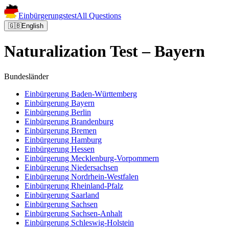
Einbürgerungstest
All Questions
🇬🇧
English
Naturalization Test – Bayern
Bundesländer
Einbürgerung
Baden-Württemberg
Einbürgerung
Bayern
Einbürgerung
Berlin
Einbürgerung
Brandenburg
Einbürgerung
Bremen
Einbürgerung
Hamburg
Einbürgerung
Hessen
Einbürgerung
Mecklenburg-Vorpommern
Einbürgerung
Niedersachsen
Einbürgerung
Nordrhein-Westfalen
Einbürgerung
Rheinland-Pfalz
Einbürgerung
Saarland
Einbürgerung
Sachsen
Einbürgerung
Sachsen-Anhalt
Einbürgerung
Schleswig-Holstein