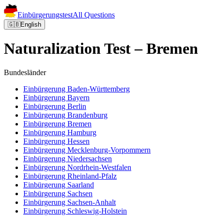
Einbürgerungstest
All Questions
🇬🇧
English
Naturalization Test – Bremen
Bundesländer
Einbürgerung
Baden-Württemberg
Einbürgerung
Bayern
Einbürgerung
Berlin
Einbürgerung
Brandenburg
Einbürgerung
Bremen
Einbürgerung
Hamburg
Einbürgerung
Hessen
Einbürgerung
Mecklenburg-Vorpommern
Einbürgerung
Niedersachsen
Einbürgerung
Nordrhein-Westfalen
Einbürgerung
Rheinland-Pfalz
Einbürgerung
Saarland
Einbürgerung
Sachsen
Einbürgerung
Sachsen-Anhalt
Einbürgerung
Schleswig-Holstein