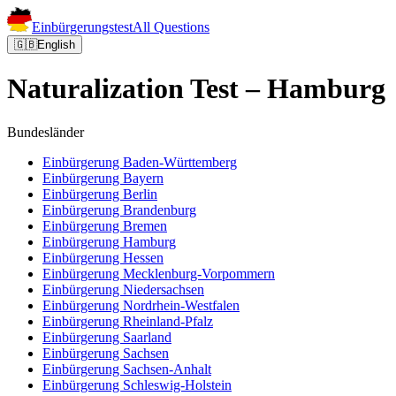
Einbürgerungstest
All Questions
🇬🇧
English
Naturalization Test – Hamburg
Bundesländer
Einbürgerung
Baden-Württemberg
Einbürgerung
Bayern
Einbürgerung
Berlin
Einbürgerung
Brandenburg
Einbürgerung
Bremen
Einbürgerung
Hamburg
Einbürgerung
Hessen
Einbürgerung
Mecklenburg-Vorpommern
Einbürgerung
Niedersachsen
Einbürgerung
Nordrhein-Westfalen
Einbürgerung
Rheinland-Pfalz
Einbürgerung
Saarland
Einbürgerung
Sachsen
Einbürgerung
Sachsen-Anhalt
Einbürgerung
Schleswig-Holstein