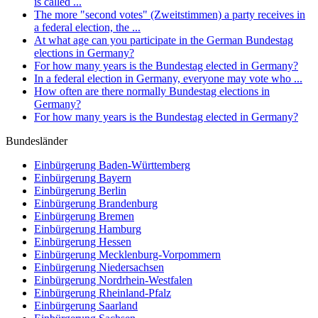
is called ...
The more "second votes" (Zweitstimmen) a party receives in
a federal election, the ...
At what age can you participate in the German Bundestag
elections in Germany?
For how many years is the Bundestag elected in Germany?
In a federal election in Germany, everyone may vote who ...
How often are there normally Bundestag elections in
Germany?
For how many years is the Bundestag elected in Germany?
Bundesländer
Einbürgerung
Baden-Württemberg
Einbürgerung
Bayern
Einbürgerung
Berlin
Einbürgerung
Brandenburg
Einbürgerung
Bremen
Einbürgerung
Hamburg
Einbürgerung
Hessen
Einbürgerung
Mecklenburg-Vorpommern
Einbürgerung
Niedersachsen
Einbürgerung
Nordrhein-Westfalen
Einbürgerung
Rheinland-Pfalz
Einbürgerung
Saarland