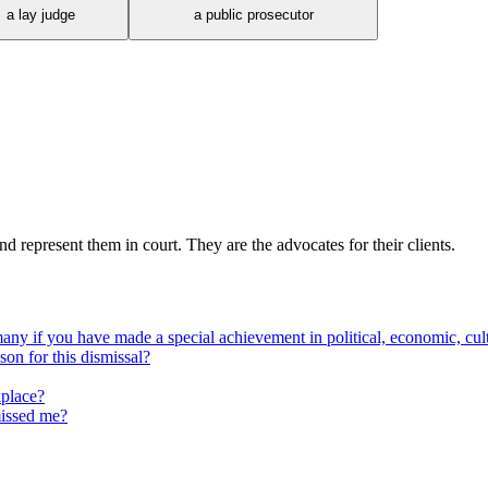
a lay judge
a public prosecutor
d represent them in court. They are the advocates for their clients.
if you have made a special achievement in political, economic, cultural
n for this dismissal?
kplace?
missed me?