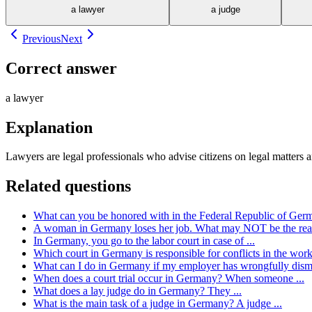
a lawyer
a judge
Previous
Next
Correct answer
a lawyer
Explanation
Lawyers are legal professionals who advise citizens on legal matters an
Related questions
What can you be honored with in the Federal Republic of Germany 
A woman in Germany loses her job. What may NOT be the reaso
In Germany, you go to the labor court in case of ...
Which court in Germany is responsible for conflicts in the wor
What can I do in Germany if my employer has wrongfully dis
When does a court trial occur in Germany? When someone ...
What does a lay judge do in Germany? They ...
What is the main task of a judge in Germany? A judge ...