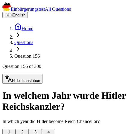
Einbürgerungstest
All Questions
🇬🇧
English
Home
Questions
Question 156
Question 156 of 300
Hide Translation
In welchem Jahr wurde Hitler
Reichskanzler?
In which year did Hitler become Reich Chancellor?
1
2
3
4