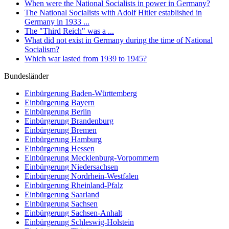
When were the National Socialists in power in Germany?
The National Socialists with Adolf Hitler established in
Germany in 1933 ...
The "Third Reich" was a ...
What did not exist in Germany during the time of National
Socialism?
Which war lasted from 1939 to 1945?
Bundesländer
Einbürgerung
Baden-Württemberg
Einbürgerung
Bayern
Einbürgerung
Berlin
Einbürgerung
Brandenburg
Einbürgerung
Bremen
Einbürgerung
Hamburg
Einbürgerung
Hessen
Einbürgerung
Mecklenburg-Vorpommern
Einbürgerung
Niedersachsen
Einbürgerung
Nordrhein-Westfalen
Einbürgerung
Rheinland-Pfalz
Einbürgerung
Saarland
Einbürgerung
Sachsen
Einbürgerung
Sachsen-Anhalt
Einbürgerung
Schleswig-Holstein