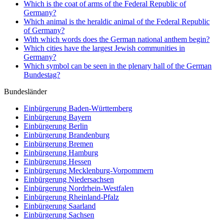
Which is the coat of arms of the Federal Republic of
Germany?
Which animal is the heraldic animal of the Federal Republic
of Germany?
With which words does the German national anthem begin?
Which cities have the largest Jewish communities in
Germany?
Which symbol can be seen in the plenary hall of the German
Bundestag?
Bundesländer
Einbürgerung
Baden-Württemberg
Einbürgerung
Bayern
Einbürgerung
Berlin
Einbürgerung
Brandenburg
Einbürgerung
Bremen
Einbürgerung
Hamburg
Einbürgerung
Hessen
Einbürgerung
Mecklenburg-Vorpommern
Einbürgerung
Niedersachsen
Einbürgerung
Nordrhein-Westfalen
Einbürgerung
Rheinland-Pfalz
Einbürgerung
Saarland
Einbürgerung
Sachsen