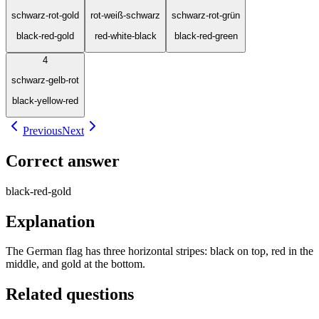
schwarz-rot-gold
rot-weiß-schwarz
schwarz-rot-grün
black-red-gold
red-white-black
black-red-green
4
schwarz-gelb-rot
black-yellow-red
Previous
Next
Correct answer
black-red-gold
Explanation
The German flag has three horizontal stripes: black on top, red in the
middle, and gold at the bottom.
Related questions