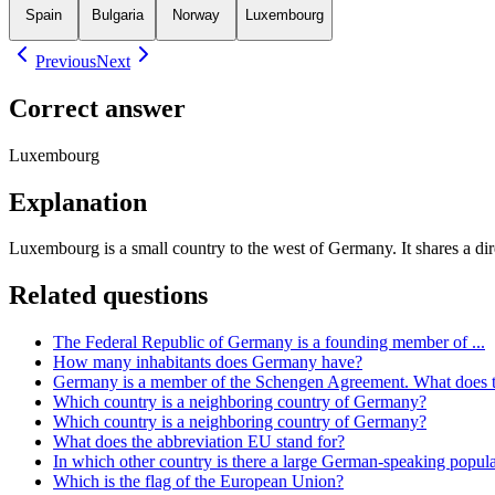
Spain
Bulgaria
Norway
Luxembourg
Previous
Next
Correct answer
Luxembourg
Explanation
Luxembourg is a small country to the west of Germany. It shares a dir
Related questions
The Federal Republic of Germany is a founding member of ...
How many inhabitants does Germany have?
Germany is a member of the Schengen Agreement. What does 
Which country is a neighboring country of Germany?
Which country is a neighboring country of Germany?
What does the abbreviation EU stand for?
In which other country is there a large German-speaking popul
Which is the flag of the European Union?