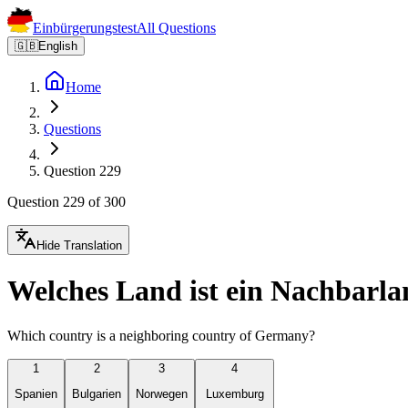
Einbürgerungstest
All Questions
🇬🇧
English
Home
Questions
Question 229
Question 229 of 300
Hide Translation
Welches Land ist ein Nachbarl
Which country is a neighboring country of Germany?
1
2
3
4
Spanien
Bulgarien
Norwegen
Luxemburg