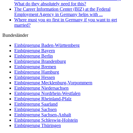
What do they absolutely need for this?
The Career Information Center (BIZ) at the Federal
Employment Agency in Germany helps with ...
Where must you go first in Germany if you want to get
married?
Bundesländer
Einbürgerung
Baden-Württemberg
Einbürgerung
Bayern
Einbürgerung
Berlin
Einbürgerung
Brandenburg
Einbürgerung
Bremen
Einbürgerung
Hamburg
Einbürgerung
Hessen
Einbürgerung
Mecklenburg-Vorpommern
Einbürgerung
Niedersachsen
Einbürgerung
Nordrhein-Westfalen
Einbürgerung
Rheinland-Pfalz
Einbürgerung
Saarland
Einbürgerung
Sachsen
Einbürgerung
Sachsen-Anhalt
Einbürgerung
Schleswig-Holstein
Einbürgerung
Thüringen