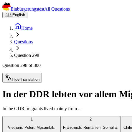
Einbürgerungstest
All Questions
🇬🇧
English
Home
Questions
Question 298
Question 298 of 300
Hide Translation
In der DDR lebten vor allem Mi
In the GDR, migrants lived mainly from ...
1
2
Vietnam, Polen, Mosambik.
Frankreich, Rumänien, Somalia.
Chil