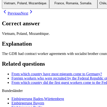
Vietnam, Poland, Mozambique.
France, Romania, Somalia.
Chile
Previous
Next
Correct answer
Vietnam, Poland, Mozambique.
Explanation
The GDR had contract worker agreements with socialist brother coun
Related questions
From which country have most migrants come to Germany?
Foreign workers who were recruited by the Federal Republic of
From which country did the first guest workers come to the F
Bundesländer
Einbürgerung
Baden-Württemberg
Einbürgerung
Bayern