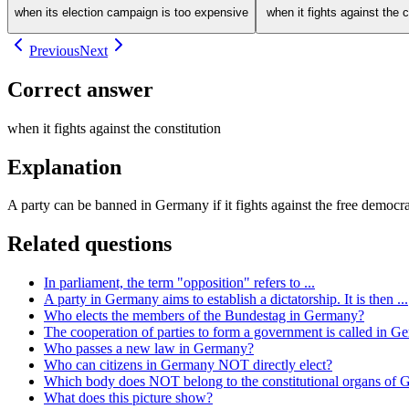
when its election campaign is too expensive
when it fights against the c
Previous
Next
Correct answer
when it fights against the constitution
Explanation
A party can be banned in Germany if it fights against the free democra
Related questions
In parliament, the term "opposition" refers to ...
A party in Germany aims to establish a dictatorship. It is then ...
Who elects the members of the Bundestag in Germany?
The cooperation of parties to form a government is called in Ge
Who passes a new law in Germany?
Who can citizens in Germany NOT directly elect?
Which body does NOT belong to the constitutional organs of
What does this picture show?