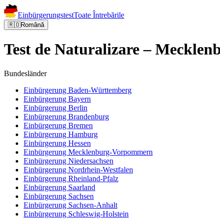
Einbürgerungstest
Toate Întrebările
🇷🇴
Română
Test de Naturalizare – Meckl
Bundesländer
Einbürgerung
Baden-Württemberg
Einbürgerung
Bayern
Einbürgerung
Berlin
Einbürgerung
Brandenburg
Einbürgerung
Bremen
Einbürgerung
Hamburg
Einbürgerung
Hessen
Einbürgerung
Mecklenburg-Vorpommern
Einbürgerung
Niedersachsen
Einbürgerung
Nordrhein-Westfalen
Einbürgerung
Rheinland-Pfalz
Einbürgerung
Saarland
Einbürgerung
Sachsen
Einbürgerung
Sachsen-Anhalt
Einbürgerung
Schleswig-Holstein