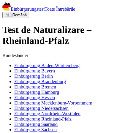
Einbürgerungstest
Toate Întrebările
🇷🇴
Română
Test de Naturalizare –
Rheinland-Pfalz
Bundesländer
Einbürgerung
Baden-Württemberg
Einbürgerung
Bayern
Einbürgerung
Berlin
Einbürgerung
Brandenburg
Einbürgerung
Bremen
Einbürgerung
Hamburg
Einbürgerung
Hessen
Einbürgerung
Mecklenburg-Vorpommern
Einbürgerung
Niedersachsen
Einbürgerung
Nordrhein-Westfalen
Einbürgerung
Rheinland-Pfalz
Einbürgerung
Saarland
Einbürgerung
Sachsen