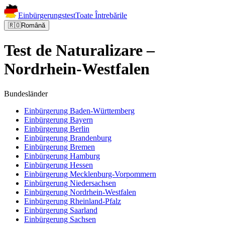
Einbürgerungstest
Toate Întrebările
🇷🇴
Română
Test de Naturalizare –
Nordrhein-Westfalen
Bundesländer
Einbürgerung
Baden-Württemberg
Einbürgerung
Bayern
Einbürgerung
Berlin
Einbürgerung
Brandenburg
Einbürgerung
Bremen
Einbürgerung
Hamburg
Einbürgerung
Hessen
Einbürgerung
Mecklenburg-Vorpommern
Einbürgerung
Niedersachsen
Einbürgerung
Nordrhein-Westfalen
Einbürgerung
Rheinland-Pfalz
Einbürgerung
Saarland
Einbürgerung
Sachsen