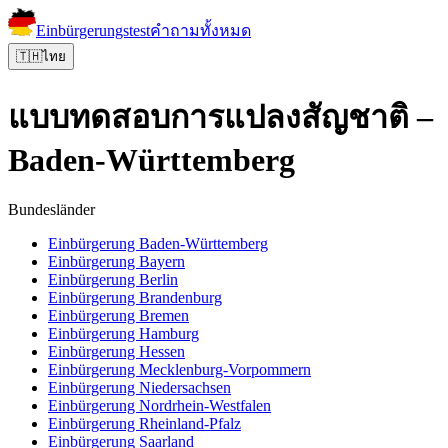
Einbürgerungstest
คำถามทั้งหมด
🇹🇭
ไทย
แบบทดสอบการแปลงสัญชาติ –
Baden-Württemberg
Bundesländer
Einbürgerung
Baden-Württemberg
Einbürgerung
Bayern
Einbürgerung
Berlin
Einbürgerung
Brandenburg
Einbürgerung
Bremen
Einbürgerung
Hamburg
Einbürgerung
Hessen
Einbürgerung
Mecklenburg-Vorpommern
Einbürgerung
Niedersachsen
Einbürgerung
Nordrhein-Westfalen
Einbürgerung
Rheinland-Pfalz
Einbürgerung
Saarland