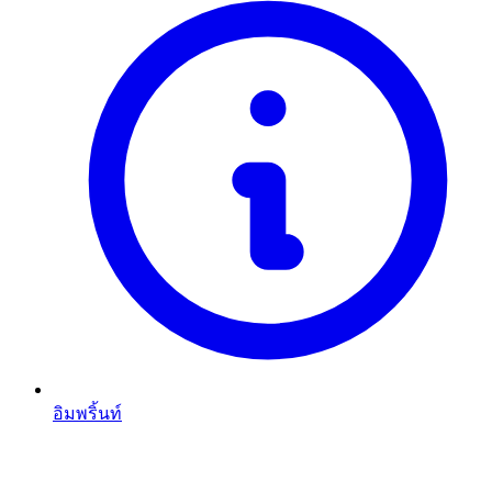
อิมพริ้นท์