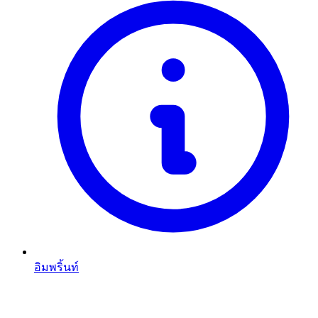
อิมพริ้นท์