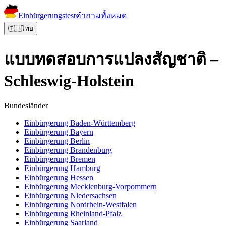
Einbürgerungstest
คำถามทั้งหมด
🇹🇭
ไทย
แบบทดสอบการแปลงสัญชาติ –
Schleswig-Holstein
Bundesländer
Einbürgerung
Baden-Württemberg
Einbürgerung
Bayern
Einbürgerung
Berlin
Einbürgerung
Brandenburg
Einbürgerung
Bremen
Einbürgerung
Hamburg
Einbürgerung
Hessen
Einbürgerung
Mecklenburg-Vorpommern
Einbürgerung
Niedersachsen
Einbürgerung
Nordrhein-Westfalen
Einbürgerung
Rheinland-Pfalz
Einbürgerung
Saarland