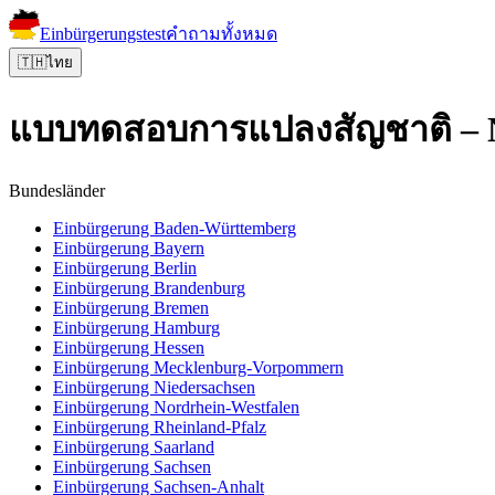
Einbürgerungstest
คำถามทั้งหมด
🇹🇭
ไทย
แบบทดสอบการแปลงสัญชาติ – N
Bundesländer
Einbürgerung
Baden-Württemberg
Einbürgerung
Bayern
Einbürgerung
Berlin
Einbürgerung
Brandenburg
Einbürgerung
Bremen
Einbürgerung
Hamburg
Einbürgerung
Hessen
Einbürgerung
Mecklenburg-Vorpommern
Einbürgerung
Niedersachsen
Einbürgerung
Nordrhein-Westfalen
Einbürgerung
Rheinland-Pfalz
Einbürgerung
Saarland
Einbürgerung
Sachsen
Einbürgerung
Sachsen-Anhalt