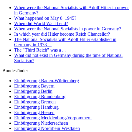
When were the National Socialists with Adolf Hitler in power
in Germany?
What happened on May 8, 1945?
When did World War II end?
When were the National Socialists in power in Germany?
In which year did Hitler become Reich Chancellor?
The National Socialists with Adolf Hitler established in
Germany in 1933 ...
The "Third Reich" was a ...
What did not exist in Germany during the time of National
Socialism?
Bundesländer
Einbürgerung
Baden-Württemberg
Einbürgerung
Bayern
Einbürgerung
Berlin
Einbürgerung
Brandenburg
Einbürgerung
Bremen
Einbürgerung
Hamburg
Einbürgerung
Hessen
Einbürgerung
Mecklenburg-Vorpommern
Einbürgerung
Niedersachsen
Einbürgerung
Nordrhein-Westfalen