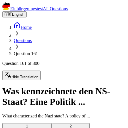
Einbürgerungstest
All Questions
🇬🇧
English
Home
Questions
Question 161
Question 161 of 300
Hide Translation
Was kennzeichnete den NS-
Staat? Eine Politik ...
What characterized the Nazi state? A policy of ...
1
2