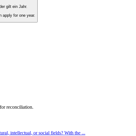
r gilt ein Jahr.
en apply for one year.
or reconciliation.
, intellectual, or social fields? With the ...