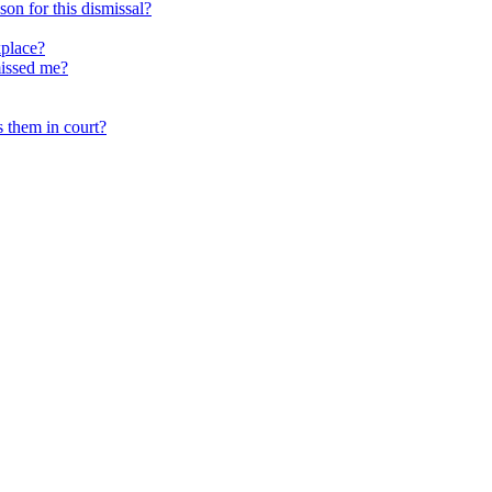
n for this dismissal?
kplace?
missed me?
 them in court?