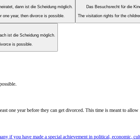
heiratet, dann ist die Scheidung möglich.
Das Besuchsrecht für die Kinde
 one year, then divorce is possible.
The visitation rights for the childr
ach ist die Scheidung möglich.
ivorce is possible.
possible.
east one year before they can get divorced. This time is meant to allow f
if you have made a special achievement in political, economic, cultural