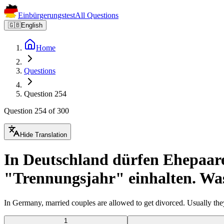
Einbürgerungstest
All Questions
🇬🇧
English
Home
Questions
Question 254
Question 254 of 300
Hide Translation
In Deutschland dürfen Ehepaare 
"Trennungsjahr" einhalten. Was
In Germany, married couples are allowed to get divorced. Usually the
1