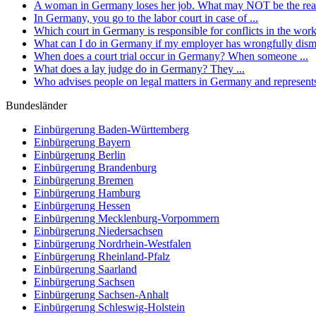
A woman in Germany loses her job. What may NOT be the reaso
In Germany, you go to the labor court in case of ...
Which court in Germany is responsible for conflicts in the wor
What can I do in Germany if my employer has wrongfully dis
When does a court trial occur in Germany? When someone ...
What does a lay judge do in Germany? They ...
Who advises people on legal matters in Germany and represents
Bundesländer
Einbürgerung
Baden-Württemberg
Einbürgerung
Bayern
Einbürgerung
Berlin
Einbürgerung
Brandenburg
Einbürgerung
Bremen
Einbürgerung
Hamburg
Einbürgerung
Hessen
Einbürgerung
Mecklenburg-Vorpommern
Einbürgerung
Niedersachsen
Einbürgerung
Nordrhein-Westfalen
Einbürgerung
Rheinland-Pfalz
Einbürgerung
Saarland
Einbürgerung
Sachsen
Einbürgerung
Sachsen-Anhalt
Einbürgerung
Schleswig-Holstein