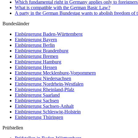
Which fundamental right in Germany applies only to foreigners?
What is compatible with the German Basic Law?
A party in the German Bundestag wants to abolish freedom of the
Bundesländer
Einbürgerung
Baden-Württemberg
Einbürgerung
Bayern
Einbürgerung
Berlin
Einbürgerung
Brandenburg
Einbürgerung
Bremen
Einbürgerung
Hamburg
Einbürgerung
Hessen
Einbürgerung
Mecklenburg-Vorpommern
Einbürgerung
Niedersachsen
Einbürgerung
Nordrhein-Westfalen
Einbürgerung
Rheinland-Pfalz
Einbürgerung
Saarland
Einbürgerung
Sachsen
Einbürgerung
Sachsen-Anhalt
Einbürgerung
Schleswig-Holstein
Einbürgerung
Thüringen
Prüfstellen