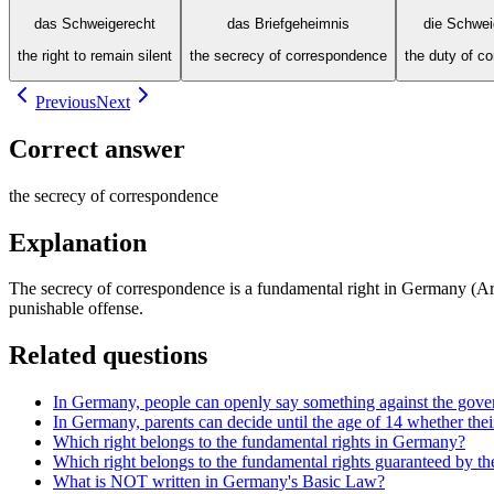
das Schweigerecht
das Briefgeheimnis
die Schwei
the right to remain silent
the secrecy of correspondence
the duty of co
Previous
Next
Correct answer
the secrecy of correspondence
Explanation
The secrecy of correspondence is a fundamental right in Germany (Articl
punishable offense.
Related questions
In Germany, people can openly say something against the gove
In Germany, parents can decide until the age of 14 whether their 
Which right belongs to the fundamental rights in Germany?
Which right belongs to the fundamental rights guaranteed by the
What is NOT written in Germany's Basic Law?