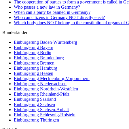
The cooperation of parties to form a government is called in Ge
Who passes a new law in Germany?
When can a party be banned in Germany?
Who can citizens in Germany NOT directly elect?
Which body does NOT belong to the constitutional organs of
Bundesländer
Einbürgerung
Baden-Württemberg
Einbürgerung
Bayern
Einbürgerung
Berlin
Einbürgerung
Brandenburg
Einbürgerung
Bremen
Einbürgerung
Hamburg
Einbürgerung
Hessen
Einbürgerung
Mecklenburg-Vorpommern
Einbürgerung
Niedersachsen
Einbürgerung
Nordrhein-Westfalen
Einbürgerung
Rheinland-Pfalz
Einbürgerung
Saarland
Einbürgerung
Sachsen
Einbürgerung
Sachsen-Anhalt
Einbürgerung
Schleswig-Holstein
Einbürgerung
Thüringen