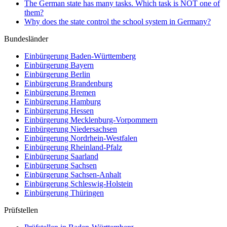
The German state has many tasks. Which task is NOT one of
them?
Why does the state control the school system in Germany?
Bundesländer
Einbürgerung
Baden-Württemberg
Einbürgerung
Bayern
Einbürgerung
Berlin
Einbürgerung
Brandenburg
Einbürgerung
Bremen
Einbürgerung
Hamburg
Einbürgerung
Hessen
Einbürgerung
Mecklenburg-Vorpommern
Einbürgerung
Niedersachsen
Einbürgerung
Nordrhein-Westfalen
Einbürgerung
Rheinland-Pfalz
Einbürgerung
Saarland
Einbürgerung
Sachsen
Einbürgerung
Sachsen-Anhalt
Einbürgerung
Schleswig-Holstein
Einbürgerung
Thüringen
Prüfstellen