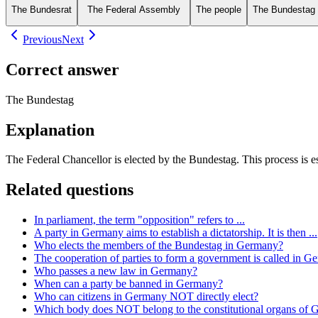
The Bundesrat
The Federal Assembly
The people
The Bundestag
Previous
Next
Correct answer
The Bundestag
Explanation
The Federal Chancellor is elected by the Bundestag. This process is e
Related questions
In parliament, the term "opposition" refers to ...
A party in Germany aims to establish a dictatorship. It is then ...
Who elects the members of the Bundestag in Germany?
The cooperation of parties to form a government is called in Ge
Who passes a new law in Germany?
When can a party be banned in Germany?
Who can citizens in Germany NOT directly elect?
Which body does NOT belong to the constitutional organs of