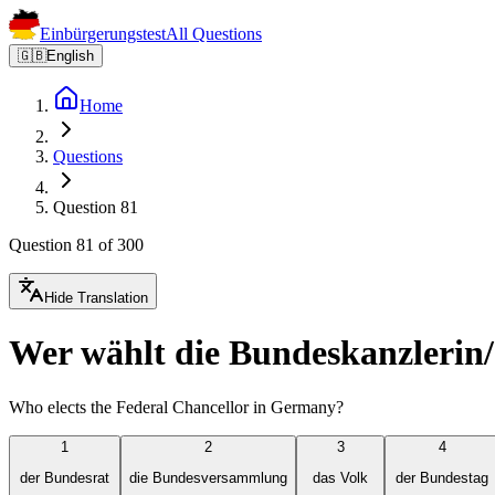
Einbürgerungstest
All Questions
🇬🇧
English
Home
Questions
Question 81
Question 81 of 300
Hide Translation
Wer wählt die Bundeskanzlerin
Who elects the Federal Chancellor in Germany?
1
2
3
4
der Bundesrat
die Bundesversammlung
das Volk
der Bundestag