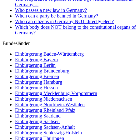
Germany ...
Who passes a new law in Germany?
When can a party be banned in Germany?
Who can citizens in Germany NOT directly elect?
Which body does NOT belong to the constitutional organs of
Germany?
Bundesländer
Einbürgerung
Baden-Württemberg
Einbürgerung
Bayern
Einbürgerung
Berlin
Einbürgerung
Brandenburg
Einbürgerung
Bremen
Einbürgerung
Hamburg
Einbürgerung
Hessen
Einbürgerung
Mecklenburg-Vorpommern
Einbürgerung
Niedersachsen
Einbürgerung
Nordrhein-Westfalen
Einbürgerung
Rheinland-Pfalz
Einbürgerung
Saarland
Einbürgerung
Sachsen
Einbürgerung
Sachsen-Anhalt
Einbürgerung
Schleswig-Holstein
Einbürgerung
Thüringen