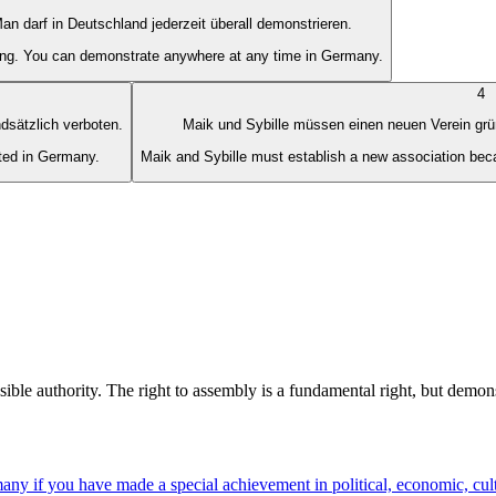
an darf in Deutschland jederzeit überall demonstrieren.
ing. You can demonstrate anywhere at any time in Germany.
4
dsätzlich verboten.
Maik und Sybille müssen einen neuen Verein grün
ted in Germany.
Maik and Sybille must establish a new association bec
ible authority. The right to assembly is a fundamental right, but demon
if you have made a special achievement in political, economic, cultural