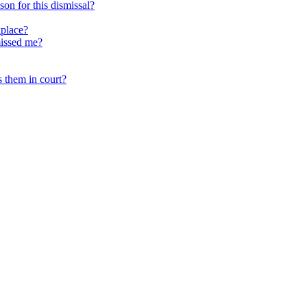
n for this dismissal?
kplace?
missed me?
 them in court?