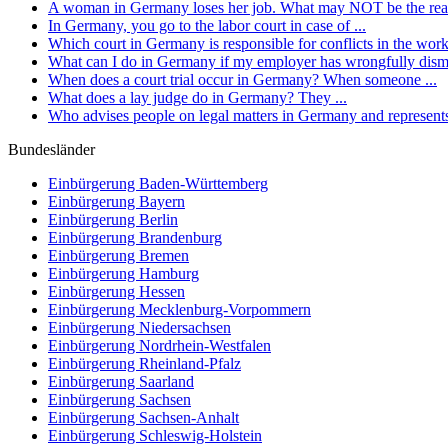
A woman in Germany loses her job. What may NOT be the reaso
In Germany, you go to the labor court in case of ...
Which court in Germany is responsible for conflicts in the wor
What can I do in Germany if my employer has wrongfully dis
When does a court trial occur in Germany? When someone ...
What does a lay judge do in Germany? They ...
Who advises people on legal matters in Germany and represents
Bundesländer
Einbürgerung
Baden-Württemberg
Einbürgerung
Bayern
Einbürgerung
Berlin
Einbürgerung
Brandenburg
Einbürgerung
Bremen
Einbürgerung
Hamburg
Einbürgerung
Hessen
Einbürgerung
Mecklenburg-Vorpommern
Einbürgerung
Niedersachsen
Einbürgerung
Nordrhein-Westfalen
Einbürgerung
Rheinland-Pfalz
Einbürgerung
Saarland
Einbürgerung
Sachsen
Einbürgerung
Sachsen-Anhalt
Einbürgerung
Schleswig-Holstein