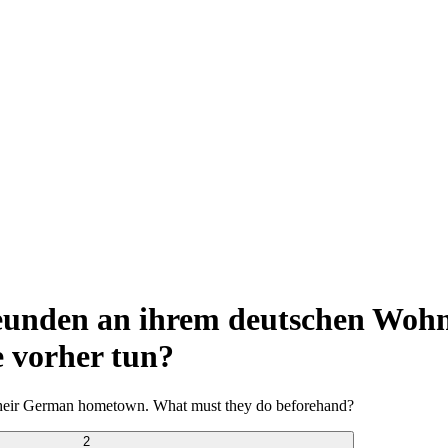
eunden an ihrem deutschen Wohn
e vorher tun?
n their German hometown. What must they do beforehand?
2