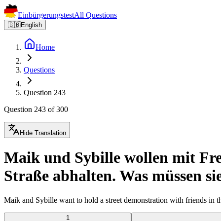
Einbürgerungstest
All Questions
🇬🇧
English
Home
Questions
Question 243
Question 243 of 300
Hide Translation
Maik und Sybille wollen mit Fr
Straße abhalten. Was müssen si
Maik and Sybille want to hold a street demonstration with friends i
1