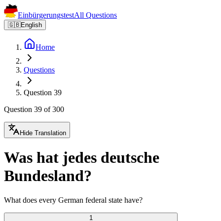
Einbürgerungstest
All Questions
🇬🇧
English
Home
Questions
Question 39
Question 39 of 300
Hide Translation
Was hat jedes deutsche
Bundesland?
What does every German federal state have?
1