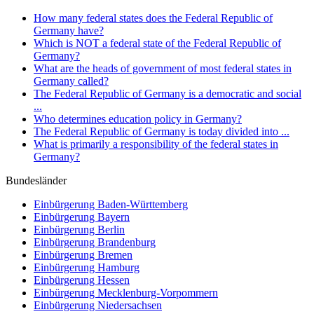
How many federal states does the Federal Republic of
Germany have?
Which is NOT a federal state of the Federal Republic of
Germany?
What are the heads of government of most federal states in
Germany called?
The Federal Republic of Germany is a democratic and social
...
Who determines education policy in Germany?
The Federal Republic of Germany is today divided into ...
What is primarily a responsibility of the federal states in
Germany?
Bundesländer
Einbürgerung
Baden-Württemberg
Einbürgerung
Bayern
Einbürgerung
Berlin
Einbürgerung
Brandenburg
Einbürgerung
Bremen
Einbürgerung
Hamburg
Einbürgerung
Hessen
Einbürgerung
Mecklenburg-Vorpommern
Einbürgerung
Niedersachsen