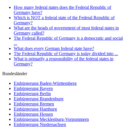
How many federal states does the Federal Republic of
Germany have?
Which is NOT a federal state of the Federal Republic of
Germany?
What are the heads of government of most federal states in
Germany called?
The Federal Republic of Germany is a democratic and social
...
What does every German federal state have?
The Federal Republic of Germany is today divided into ...
What is primarily a responsibility of the federal states in
Germany?
Bundesländer
Einbürgerung
Baden-Württemberg
Einbürgerung
Bayern
Einbürgerung
Berlin
Einbürgerung
Brandenburg
Einbürgerung
Bremen
Einbürgerung
Hamburg
Einbürgerung
Hessen
Einbürgerung
Mecklenburg-Vorpommern
Einbürgerung
Niedersachsen